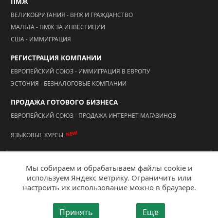
ПМЖ
ВЕЛИКОБРИТАНИЯ - ВНЖ И ГРАЖДАНСТВО
МАЛЬТА - ПМЖ ЗА ИНВЕСТИЦИИ
США - ИММИГРАЦИЯ
РЕГИСТРАЦИЯ КОМПАНИИ
ЕВРОПЕЙСКИЙ СОЮЗ - ИММИГРАЦИЯ В ЕВРОПУ
ЭСТОНИЯ - БЕЗНАЛОГОВЫЕ КОМПАНИИ
ПРОДАЖА ГОТОВОГО БИЗНЕСА
ЕВРОПЕЙСКИЙ СОЮЗ - ПРОДАЖА ИНТЕРНЕТ МАГАЗИНОВ
NEW!
ЯЗЫКОВЫЕ КУРСЫ
© 2026 ООО "АААА Адвисер"
Мы собираем и обрабатываем файлы cookie и
используем Яндекс метрику. Ограничить или
Мобильная версия
настроить их использование можно в браузере.
Создание сайта - "Ай Ти Акцент"
Принять
Еще