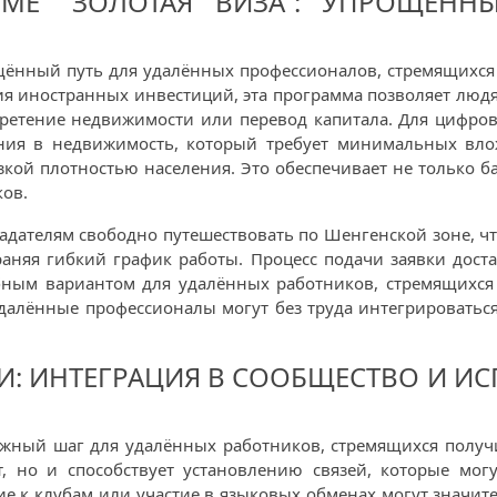
МЕ "ЗОЛОТАЯ ВИЗА": УПРОЩЁНН
ощённый путь для удалённых профессионалов, стремящихся
я иностранных инвестиций, эта программа позволяет людя
бретение недвижимости или перевод капитала. Для цифро
ния в недвижимость, который требует минимальных вло
кой плотностью населения. Это обеспечивает не только ба
ов.
бладателям свободно путешествовать по Шенгенской зоне,
храняя гибкий график работы. Процесс подачи заявки дост
обным вариантом для удалённых работников, стремящихс
далённые профессионалы могут без труда интегрироватьс
И: ИНТЕГРАЦИЯ В СООБЩЕСТВО И И
ажный шаг для удалённых работников, стремящихся получи
 но и способствует установлению связей, которые могу
 к клубам или участие в языковых обменах могут значит