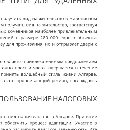
ЫЕ ПУТИ ДЛЯ УДАЛЁННЫХ
 получить вид на жительство в живописном
м получать вид на жительство, соответствуя
вых кочевников наиболее привлекательным
жений в размере 280 000 евро в объекты,
зу для проживания, но и открывает двери к
 что является привлекательным предложением
аточно прост и часто завершается в течение
я принять волшебный стиль жизни Алгарве.
я в этот процветающий регион, наслаждаясь
СПОЛЬЗОВАНИЕ НАЛОГОВЫХ
ть вид на жительство в Алгарве. Принятие
т облегчить процесс адаптации. Участие в
ельно расширить вашу социальную сеть. Эта