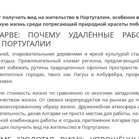
 получить вид на жительство в Португалии, особенно
стную жизнь среди потрясающей природной красоты поб
ГАРВЕ: ПОЧЕМУ УДАЛЁННЫЕ РА
 ПОРТУГАЛИИ
нией, очаровательными деревнями и яркой культурой ста
 отдых. Привлекательный климат региона, предлагающий 
очет избежать рутины традиционных офисных пространств
описных городах, таких как Лагуш и Албуфейра, профе
новке.
зкую стоимость жизни по сравнению со многими западное
ачеством жизни. От свежих морепродуктов на рынках до п
алансированному образу жизни. Дружелюбная атмосфера и
ельность, делая Алгарве не просто местом для работы, но 
ной комбинации работы и отдыха, притяжение Алгарве про
их получить вид на жительство в Португалии.