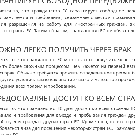
АРАНТИРУЕТ СВОБОДНОЕ ПЕРЕДВИЖЕ
тся то, что гражданство ЕС гарантирует свободное пере
ограничения и требования, связанные с местом прожива
ния разрешения на работу для иностранных граждан, вк
 от страны ЕС. Таким образом, гражданство ЕС не обязател
МОЖНО ЛЕГКО ПОЛУЧИТЬ ЧЕРЕЗ БРАК
я то, что гражданство ЕС можно легко получить через б
ыть более сложным процессом, чем кажется на первый взгл
з брак. Обычно требуется прожить определенное время в б
 другие условия, такие как знание языка и успешное прохо
юдения всех правил и требований.
РЕДОСТАВЛЯЕТ ДОСТУП КО ВСЕМ СТР
 то, что гражданство ЕС дает доступ ко всем странам ЕС
авила и требования для въезда и пребывания граждан дру
боту для граждан других стран ЕС. Кроме того, не все с
ебоваться виза для посещения некоторых стран ЕС. Граждан
анам ЕС.