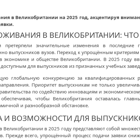
ия в Великобритании на 2025 год, акцентируя внима
аявки.
ОЖИВАНИЯ В ВЕЛИКОБРИТАНИИ: ЧТО
и претерпели значительные изменения в последние г
нно выпускников вузов. Переход к упрощённым критериям
 экономике и обществе Великобритании. В 2025 году вв
е доступным для выпускников из признанных учебных завед
ущую глобальную конкуренцию за квалифицированных 
 направления. Приоритет выпускникам не только увеличив
правительства по содействию инновациям и экономическому
обеспечивая, чтобы Великобритания оставалась глав
амичной и разнообразной обстановке.
 И ВОЗМОЖНОСТИ ДЛЯ ВЫПУСКНИКОВ
в Великобритании в 2025 году представляют собой множес
. Прежде всего, упрощённый процесс подачи заявки сниж