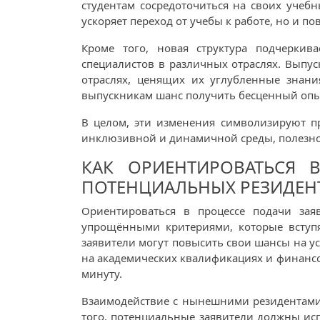
студентам сосредоточиться на своих учеб
ускоряет переход от учебы к работе, но и 
Кроме того, новая структура подчеркив
специалистов в различных отраслях. Выпус
отраслях, ценящих их углубленные знани
выпускникам шанс получить бесценный опы
В целом, эти изменения символизируют п
инклюзивной и динамичной среды, полезной
КАК ОРИЕНТИРОВАТЬСЯ 
ПОТЕНЦИАЛЬНЫХ РЕЗИДЕН
Ориентироваться в процессе подачи зая
упрощёнными критериями, которые вступя
заявители могут повысить свои шансы на у
на академических квалификациях и финансо
минуту.
Взаимодействие с нынешними резидентами 
того, потенциальные заявители должны исп