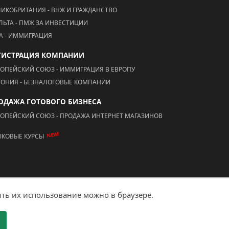
ЛИКОБРИТАНИЯ - ВНЖ И ГРАЖДАНСТВО
ЛЬТА - ПМЖ ЗА ИНВЕСТИЦИИ
А - ИММИГРАЦИЯ
ГИСТРАЦИЯ КОМПАНИИ
РОПЕЙСКИЙ СОЮЗ - ИММИГРАЦИЯ В ЕВРОПУ
ТОНИЯ - БЕЗНАЛОГОВЫЕ КОМПАНИИ
ОДАЖА ГОТОВОГО БИЗНЕСА
РОПЕЙСКИЙ СОЮЗ - ПРОДАЖА ИНТЕРНЕТ МАГАЗИНОВ
NEW!
ЫКОВЫЕ КУРСЫ
ть их использование можно в браузере.
Создание сайта - "Ай Ти Акцент"
е