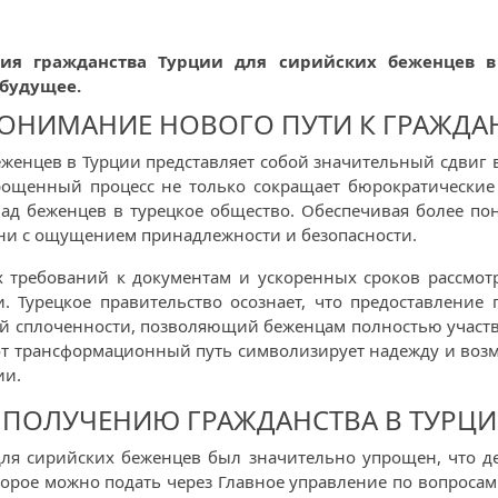
ия гражданства Турции для сирийских беженцев в
 будущее.
ОНИМАНИЕ НОВОГО ПУТИ К ГРАЖДА
еженцев в Турции представляет собой значительный сдвиг
рощенный процесс не только сокращает бюрократические
лад беженцев в турецкое общество. Обеспечивая более по
ни с ощущением принадлежности и безопасности.
 требований к документам и ускоренных сроков рассмотр
 Турецкое правительство осознает, что предоставление
ой сплоченности, позволяющий беженцам полностью участ
от трансформационный путь символизирует надежду и воз
ии.
К ПОЛУЧЕНИЮ ГРАЖДАНСТВА В ТУРЦ
ля сирийских беженцев был значительно упрощен, что де
оторое можно подать через Главное управление по вопроса