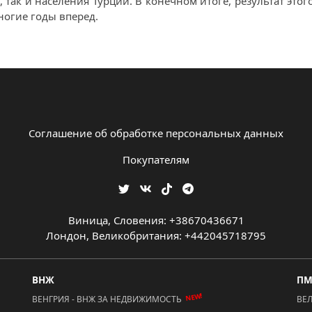
 так и населения Турции. В конечном итоге, результат это
ногие годы вперед.
Соглашение об обработке персональных данных
Покупателям
Виница, Словения: +38670436671
Лондон, Великобритания: +442045718795
ВНЖ
П
NEW!
ВЕНГРИЯ - ВНЖ ЗА НЕДВИЖИМОСТЬ
ВЕ