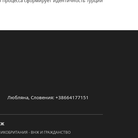
го процесса сформирует идентичность Турции
Любляна, Словения: +38664177151
МЖ
ЛИКОБРИТАНИЯ - ВНЖ И ГРАЖДАНСТВО