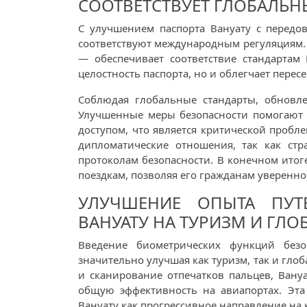
СООТВЕТСТВУЕТ ГЛОБАЛЬ
С улучшением паспорта Вануату с передо
соответствуют международным регуляциям. 
— обеспечивает соответствие стандартам
целостность паспорта, но и облегчает перес
Соблюдая глобальные стандарты, обновл
Улучшенные меры безопасности помогают 
доступом, что является критической пробле
дипломатические отношения, так как стр
протоколам безопасности. В конечном ито
поездкам, позволяя его гражданам уверенн
УЛУЧШЕНИЕ ОПЫТА ПУТ
ВАНУАТУ НА ТУРИЗМ И ГЛ
Введение биометрических функций безо
значительно улучшая как туризм, так и гло
и сканирование отпечатков пальцев, Вану
общую эффективность на авиапортах. Эта
Вануату как прогрессивное направление на