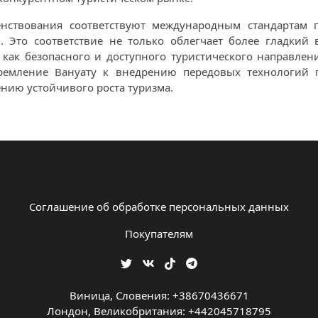
енствования соответствуют международным стандартам п
 Это соответствие не только облегчает более гладкий
 как безопасного и доступного туристического направле
тремление Вануату к внедрению передовых технологий 
нию устойчивого роста туризма.
Соглашение об обработке персональных данных
Покупателям
Виница, Словения: +38670436671
Лондон, Великобритания: +442045718795