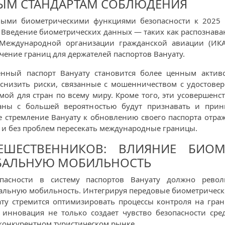
НЫМ СТАНДАРТАМ СОБЛЮДЕНИЯ
выми биометрическими функциями безопасности к 2025 
Введение биометрических данных — таких как распознава
 Международной организации гражданской авиации (ИКАО
ечение границ для держателей паспортов Вануату.
енный паспорт Вануату становится более ценным актив
снизить риски, связанные с мошенничеством с удостов
мой для стран по всему миру. Кроме того, эти усовершен
аны с большей вероятностью будут признавать и прин
ге стремление Вануату к обновлению своего паспорта отр
о и без проблем пересекать международные границы.
ЕШЕСТВЕННИКОВ: ВЛИЯНИЕ БИОМ
ОБАЛЬНУЮ МОБИЛЬНОСТЬ
пасности в систему паспортов Вануату должно револ
бальную мобильность. Интегрируя передовые биометрическ
ату стремится оптимизировать процессы контроля на гр
 инновация не только создает чувство безопасности сре
 конкурентном туристическом рынке.