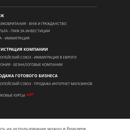
МЖ
ЛИКОБРИТАНИЯ - ВНЖ И ГРАЖДАНСТВО
ЛЬТА - ПМЖ ЗА ИНВЕСТИЦИИ
А - ИММИГРАЦИЯ
ГИСТРАЦИЯ КОМПАНИИ
РОПЕЙСКИЙ СОЮЗ - ИММИГРАЦИЯ В ЕВРОПУ
ТОНИЯ - БЕЗНАЛОГОВЫЕ КОМПАНИИ
ОДАЖА ГОТОВОГО БИЗНЕСА
РОПЕЙСКИЙ СОЮЗ - ПРОДАЖА ИНТЕРНЕТ МАГАЗИНОВ
NEW!
ЫКОВЫЕ КУРСЫ
ть их использование можно в браузере.
Создание сайта - "Ай Ти Акцент"