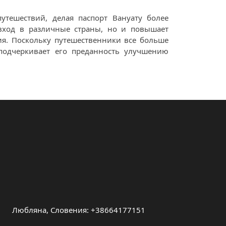
утешествий, делая паспорт Вануату более
 вход в различные страны, но и повышает
ния. Поскольку путешественники все больше
подчеркивает его преданность улучшению
Любляна, Словения: +38664177151