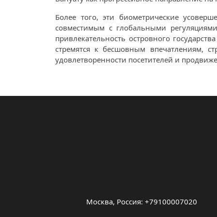
Более того, эти биометрические усоверш
совместимым с глобальными регуляциями.
привлекательность островного государства
стремятся к бесшовным впечатлениям, с
удовлетворенности посетителей и продвиже
Москва, Россия: +79100007020