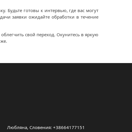
у. Будьте готовы к интервью, где вас могут
одачи заявки ожидайте обработки в течение
 облегчить свой переход. Окунитесь в яркую
же.
Любляна, Словения: +38664177151