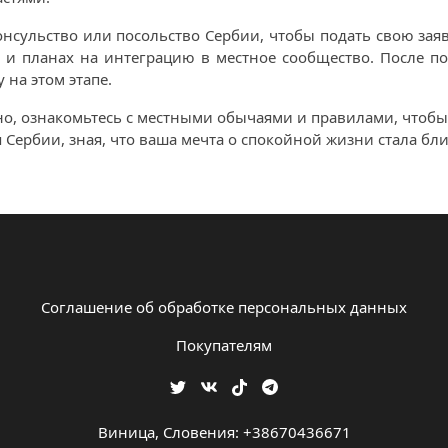
сульство или посольство Сербии, чтобы подать свою заявк
 и планах на интеграцию в местное сообщество. После п
 на этом этапе.
но, ознакомьтесь с местными обычаями и правилами, чтобы
Сербии, зная, что ваша мечта о спокойной жизни стала бли
Соглашение об обработке персональных данных
Покупателям
Виница, Словения: +38670436671