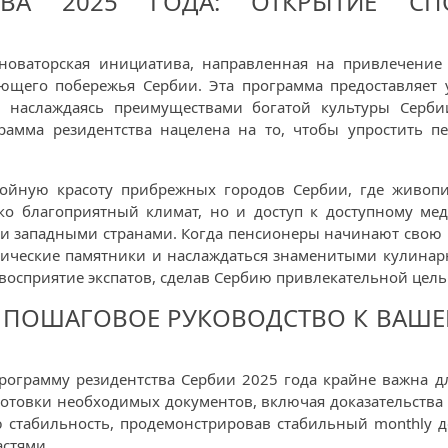
ТВА 2025 ГОДА: ОТКРЫТИЕ С
 новаторская инициатива, направленная на привлечени
ющего побережья Сербии. Эта программа предоставляет
 наслаждаясь преимуществами богатой культуры Сербии
амма резидентства нацелена на то, чтобы упростить пер
койную красоту прибрежных городов Сербии, где живоп
ко благоприятный климат, но и доступ к доступному м
ми западными странами. Когда пенсионеры начинают свою 
рические памятники и наслаждаться знаменитыми кулинар
восприятие экспатов, сделав Сербию привлекательной цель
: ПОШАГОВОЕ РУКОВОДСТВО К ВАШ
программу резидентства Сербии 2025 года крайне важна д
отовки необходимых документов, включая доказательства 
 стабильность, продемонстрировав стабильный monthly 
стями.