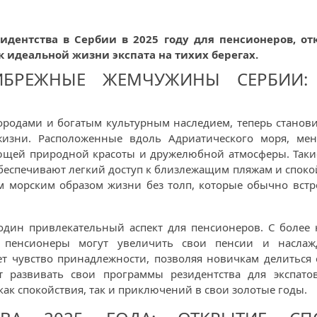
идентства в Сербии в 2025 году для пенсионеров, о
 идеальной жизни экспата на тихих берегах.
ИБРЕЖНЫЕ ЖЕМЧУЖИНЫ СЕРБИИ:
городами и богатым культурным наследием, теперь станов
зни. Расположенные вдоль Адриатического моря, мен
щей природной красоты и дружелюбной атмосферы. Такие 
обеспечивают легкий доступ к близлежащим пляжам и споко
им морским образом жизни без толп, которые обычно встр
один привлекательный аспект для пенсионеров. С более
 пенсионеры могут увеличить свои пенсии и наслаж
ет чувство принадлежности, позволяя новичкам делиться
т развивать свои программы резидентства для экспато
как спокойствия, так и приключений в свои золотые годы.