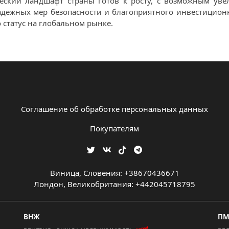
ческий ландшафт страны готов к росту, с возможным уве
 надежных мер безопасности и благоприятного инвестици
о статус на глобальном рынке.
Соглашение об обработке персональных данных
Покупателям
Виница, Словения: +38670436671
Лондон, Великобритания: +442045718795
ВНЖ
П