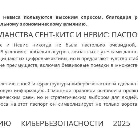
 и Невиса пользуются высоким спросом, благодаря
обальному экономическому влиянию.
АНСТВА СЕНТ-КИТС И НЕВИС: ПАСПО
Китс и Невис никогда не была настолько очевидной
 В условиях глобальных угроз, связанных с утечками дан
ищают их цифровые активы, но и предлагают чувство стаб
ие преимуществ, включая безвизовые поездки в множеств
плению своей инфраструктуры кибербезопасности сделала
совую информацию. С мощной правовой основой и проак
опическим раем, но и стратегическим выбором для людей,
роса на этот паспорт он символизирует не только ворот
ИЮ КИБЕРБЕЗОПАСНОСТИ 2025