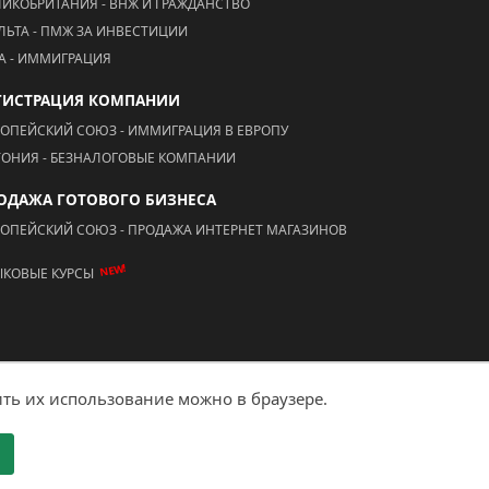
ЛИКОБРИТАНИЯ - ВНЖ И ГРАЖДАНСТВО
ЛЬТА - ПМЖ ЗА ИНВЕСТИЦИИ
А - ИММИГРАЦИЯ
ГИСТРАЦИЯ КОМПАНИИ
РОПЕЙСКИЙ СОЮЗ - ИММИГРАЦИЯ В ЕВРОПУ
ТОНИЯ - БЕЗНАЛОГОВЫЕ КОМПАНИИ
ОДАЖА ГОТОВОГО БИЗНЕСА
РОПЕЙСКИЙ СОЮЗ - ПРОДАЖА ИНТЕРНЕТ МАГАЗИНОВ
NEW!
ЫКОВЫЕ КУРСЫ
ть их использование можно в браузере.
Создание сайта - "Ай Ти Акцент"
е