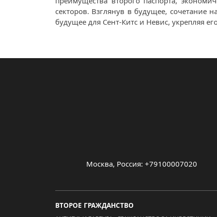
преимущества второго паспорта, экономи
секторов. Взглянув в будущее, сочетание
будущее для Сент-Китс и Невис, укрепляя ег
Москва, Россия: +79100007020
ВТОРОЕ ГРАЖДАНСТВО