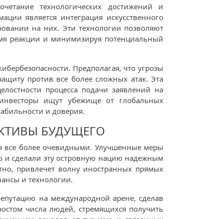
очетание технологических достижений и
ации является интеграция искусственного
ровании на них. Эти технологии позволяют
емя реакции и минимизируя потенциальный
кибербезопасности. Предполагая, что угрозы
защиту против все более сложных атак. Эта
елостности процесса подачи заявлений на
и инвесторы ищут убежище от глобальных
абильности и доверия.
ЕКТИВЫ БУДУЩЕГО
тся все более очевидными. Улучшенные меры
но и сделали эту островную нацию надежным
тно, привлечет волну иностранных прямых
нансы и технологии.
 репутацию на международной арене, сделав
ростом числа людей, стремящихся получить