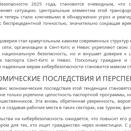
езопасности 2025 года, становится очевидным, что с
меняет ситуацию. Центральным элементом этой трансформ
е теперь стали ключевыми в обнаружении угроз и реаги
 с беспрецедентной точностью, значительно сокращая вр
 доверия стал краеугольным камнем современных структур 
и сети, организации в Сент-Китс и Невис укрепляют свою 
 национальную безопасность, но и внушает доверие к ц
на паспорта Сент-Китс и Невис. Поскольку граждане 
 надежным мерам кибербезопасности становится маяком ст
ОМИЧЕСКИЕ ПОСЛЕДСТВИЯ И ПЕРСП
Невис экономические последствия этой тенденции становя
, не только укрепили целостность паспортной программы, 
шественников. Эта вновь обретенная уверенность, вероя
и создавая рабочие места в таких секторах, как туризм, фи
ельства на кибербезопасность ожидается, что повысит его
ром для тех, кто ищет гражданство через инвестиции. С 