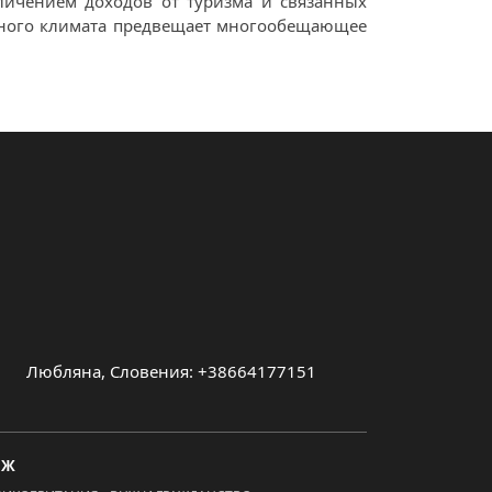
личением доходов от туризма и связанных
онного климата предвещает многообещающее
Любляна, Словения: +38664177151
МЖ