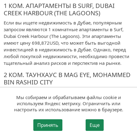
1 КОМ. АПАРТАМЕНТЫ В SURF, DUBAI
CREEK HARBOUR (THE LAGOONS)
Если вы ищете недвижимость в Дубае, популярным
запросом являются 1 комнатные апартаменты в Surf,
Dubai Creek Harbour (The Lagoons). Эти апартаменты
имеют цену 698,872USD, что может быть выгодной
инвестицией в недвижимость в Дубае. Однако, перед
любой покупкой недвижимости, необходимо провести
тщательный анализ рисков и перспектив на рынке.
2 КОМ. ТАУНХАУС В MAG EYE, MOHAMMED
BIN RASHID CITY
Продается 2 комнатный таунхаус в MAG Eye, Mohammed
Мы собираем и обрабатываем файлы cookie и
Bin Rashid City - это уникальный вид таунхауса, который
используем Яндекс метрику. Ограничить или
позволяет оформить вашу улицу, улицу вашего города
настроить их использование можно в браузере.
или просто свою квартиру. Если вы ищете
инвестиционную возможность в недвижимости в Дубае,
Принять
Еще
этот таунхаус может стать отличным выбором. Мы
собрали множество популярных запросов, чтобы