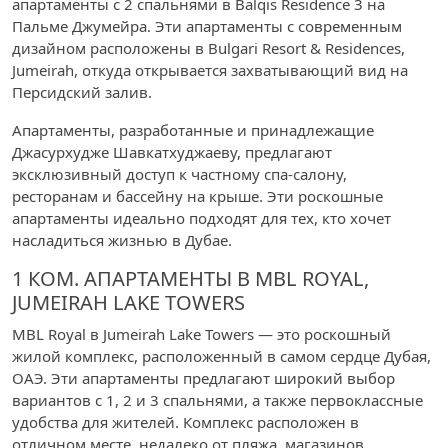
апартаменты с 2 спальнями в Balqis Residence 3 на
Пальме Джумейра. Эти апартаменты с современным
дизайном расположены в Bulgari Resort & Residences,
Jumeirah, откуда открывается захватывающий вид на
Персидский залив.
Апартаменты, разработанные и принадлежащие
Джасурхудже Шавкатхуджаеву, предлагают
эксклюзивный доступ к частному спа-салону,
ресторанам и бассейну на крыше. Эти роскошные
апартаменты идеально подходят для тех, кто хочет
насладиться жизнью в Дубае.
1 КОМ. АПАРТАМЕНТЫ В MBL ROYAL,
JUMEIRAH LAKE TOWERS
MBL Royal в Jumeirah Lake Towers — это роскошный
жилой комплекс, расположенный в самом сердце Дубая,
ОАЭ. Эти апартаменты предлагают широкий выбор
вариантов с 1, 2 и 3 спальнями, а также первоклассные
удобства для жителей. Комплекс расположен в
отличном месте, недалеко от пляжа, магазинов,