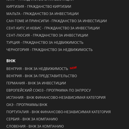
КИРГИЗИЯ - ГРАЖДАНСТВО КИРГИЗИИ
МАЛЬТА - ГРАЖДАНСТВО ЗА ИНВЕСТИЦИИ
САН-ТОМЕ И ПРИНСИПИ - ГРАЖДАНСТВО ЗА ИНВЕСТИЦИИ
СЕНТ-КИТС И НЕВИС - ГРАЖДАНСТВО ЗА ИНВЕСТИЦИИ
СЕНТ-ЛЮСИЯ - ГРАЖДАНСТВО ЗА ИНВЕСТИЦИИ
ТУРЦИЯ - ГРАЖДАНСТВО ЗА НЕДВИЖИМОСТЬ
ЧЕРНОГОРИЯ - ГРАЖДАНСТВО ЗА НЕДВИЖИМОСТЬ
ВНЖ
NEW!
ВЕНГРИЯ - ВНЖ ЗА НЕДВИЖИМОСТЬ
ВЕНГРИЯ - ВНЖ ЗА ПРЕДСТАВИТЕЛЬСТВО
ГЕРМАНИЯ - ВНЖ ЗА ИНВЕСТИЦИИ
ЕВРОПЕЙСКИЙ СОЮЗ - ПРОГРАММА ПО ЗАПРОСУ
ИСПАНИЯ - ВНЖ ФИНАНСОВО-НЕЗАВИСИМАЯ КАТЕГОРИЯ
ОАЭ - ПРОГРАММЫ ВНЖ
ПОРТУГАЛИЯ - ВНЖ ФИНАНСОВО-НЕЗАВИСИМАЯ КАТЕГОРИЯ
СЕРБИЯ - ВНЖ ЗА КОМПАНИЮ
СЛОВЕНИЯ - ВНЖ ЗА КОМПАНИЮ