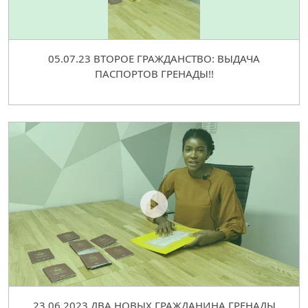
05.07.23 ВТОРОЕ ГРАЖДАНСТВО: ВЫДАЧА
ПАСПОРТОВ ГРЕНАДЫ!!
23.06.2023 ДВА НОВЫХ ГРАЖДАНИНА ГРЕНАДЫ