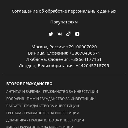
Соглашение об обработке персональных данных
Покупателям
Москва, Россия: +79100007020
Виница, Словения: +38670436671
Любляна, Словения: +38664177151
Лондон, Великобритания: +442045718795
ВТОРОЕ ГРАЖДАНСТВО
АНТИГУА И БАРБУДА - ГРАЖДАНСТВО ЗА ИНВЕСТИЦИИ
БОЛГАРИЯ - ПМЖ И ГРАЖДАНСТВО ЗА ИНВЕСТИЦИИ
ВАНУАТУ - ГРАЖДАНСТВО ЗА ИНВЕСТИЦИИ
ГРЕНАДА - ГРАЖДАНСТВО ЗА ИНВЕСТИЦИИ
ДОМИНИКА - ГРАЖДАНСТВО ЗА ИНВЕСТИЦИИ
КИПР - ГРАЖДАНСТВО ЗА ИНВЕСТИЦИИ