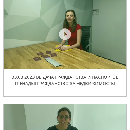
03.03.2023 ВЫДАЧА ГРАЖДАНСТВА И ПАСПОРТОВ
ГРЕНАДЫ! ГРАЖДАНСТВО ЗА НЕДВИЖИМОСТЬ!