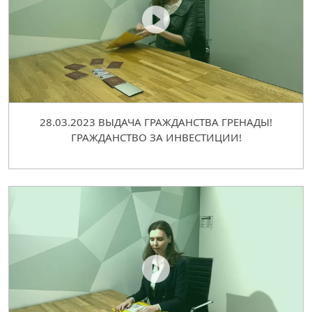
28.03.2023 ВЫДАЧА ГРАЖДАНСТВА ГРЕНАДЫ!
ГРАЖДАНСТВО ЗА ИНВЕСТИЦИИ!