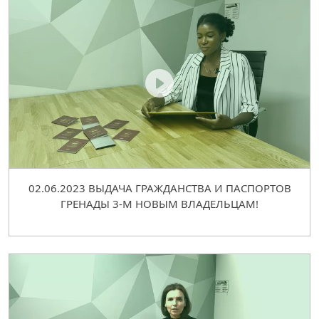
02.06.2023 ВЫДАЧА ГРАЖДАНСТВА И ПАСПОРТОВ
ГРЕНАДЫ 3-М НОВЫМ ВЛАДЕЛЬЦАМ!