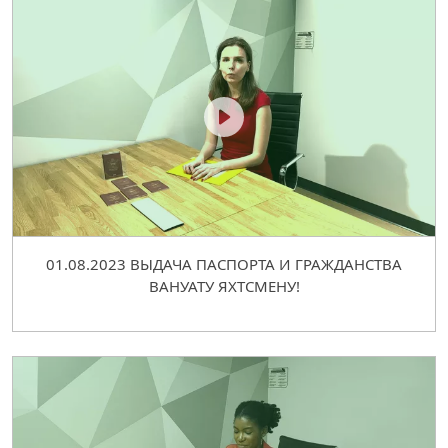
01.08.2023 ВЫДАЧА ПАСПОРТА И ГРАЖДАНСТВА
ВАНУАТУ ЯХТСМЕНУ!