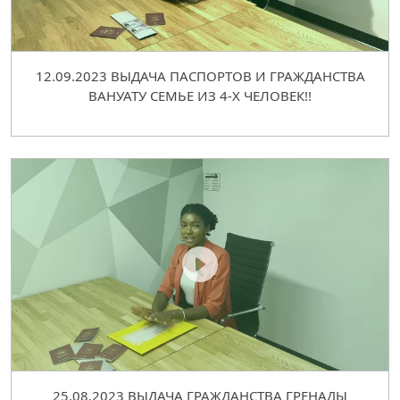
12.09.2023 ВЫДАЧА ПАСПОРТОВ И ГРАЖДАНСТВА
ВАНУАТУ СЕМЬЕ ИЗ 4-Х ЧЕЛОВЕК!!
25.08.2023 ВЫДАЧА ГРАЖДАНСТВА ГРЕНАДЫ