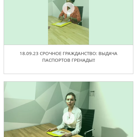
18.09.23 СРОЧНОЕ ГРАЖДАНСТВО: ВЫДАЧА
ПАСПОРТОВ ГРЕНАДЫ!!