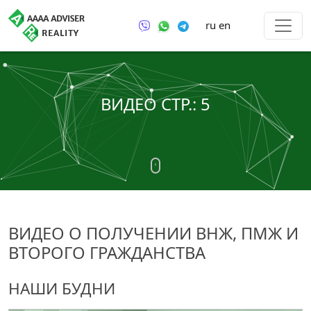
ru
en
ВИДЕО СТР.: 5
ВИДЕО О ПОЛУЧЕНИИ ВНЖ, ПМЖ И
ВТОРОГО ГРАЖДАНСТВА
НАШИ БУДНИ