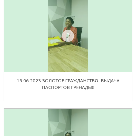
15.06.2023 ЗОЛОТОЕ ГРАЖДАНСТВО: ВЫДАЧА
ПАСПОРТОВ ГРЕНАДЫ!!