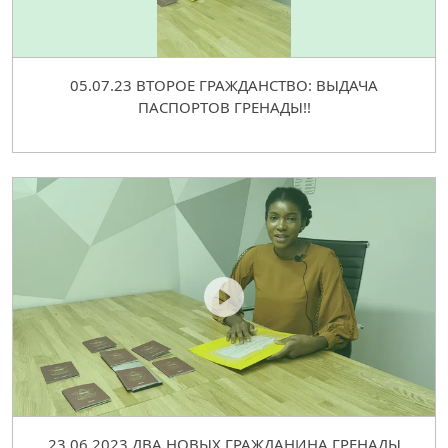
05.07.23 ВТОРОЕ ГРАЖДАНСТВО: ВЫДАЧА
ПАСПОРТОВ ГРЕНАДЫ!!
23.06.2023 ДВА НОВЫХ ГРАЖДАНИНА ГРЕНАДЫ