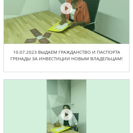
10.07.2023 ВЫДАЕМ ГРАЖДАНСТВО И ПАСПОРТА
ГРЕНАДЫ ЗА ИНВЕСТИЦИИ НОВЫМ ВЛАДЕЛЬЦАМ!