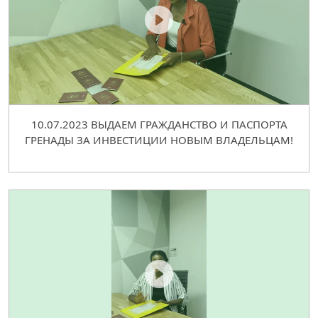
10.07.2023 ВЫДАЕМ ГРАЖДАНСТВО И ПАСПОРТА
ГРЕНАДЫ ЗА ИНВЕСТИЦИИ НОВЫМ ВЛАДЕЛЬЦАМ!