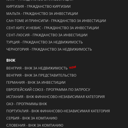
КИРГИЗИЯ - ГРАЖДАНСТВО КИРГИЗИИ
МАЛЬТА - ГРАЖДАНСТВО ЗА ИНВЕСТИЦИИ
САН-ТОМЕ И ПРИНСИПИ - ГРАЖДАНСТВО ЗА ИНВЕСТИЦИИ
СЕНТ-КИТС И НЕВИС - ГРАЖДАНСТВО ЗА ИНВЕСТИЦИИ
СЕНТ-ЛЮСИЯ - ГРАЖДАНСТВО ЗА ИНВЕСТИЦИИ
ТУРЦИЯ - ГРАЖДАНСТВО ЗА НЕДВИЖИМОСТЬ
ЧЕРНОГОРИЯ - ГРАЖДАНСТВО ЗА НЕДВИЖИМОСТЬ
ВНЖ
NEW!
ВЕНГРИЯ - ВНЖ ЗА НЕДВИЖИМОСТЬ
ВЕНГРИЯ - ВНЖ ЗА ПРЕДСТАВИТЕЛЬСТВО
ГЕРМАНИЯ - ВНЖ ЗА ИНВЕСТИЦИИ
ЕВРОПЕЙСКИЙ СОЮЗ - ПРОГРАММА ПО ЗАПРОСУ
ИСПАНИЯ - ВНЖ ФИНАНСОВО-НЕЗАВИСИМАЯ КАТЕГОРИЯ
ОАЭ - ПРОГРАММЫ ВНЖ
ПОРТУГАЛИЯ - ВНЖ ФИНАНСОВО-НЕЗАВИСИМАЯ КАТЕГОРИЯ
СЕРБИЯ - ВНЖ ЗА КОМПАНИЮ
СЛОВЕНИЯ - ВНЖ ЗА КОМПАНИЮ