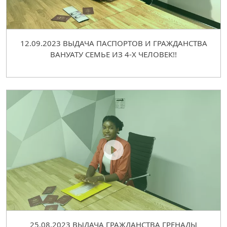
12.09.2023 ВЫДАЧА ПАСПОРТОВ И ГРАЖДАНСТВА
ВАНУАТУ СЕМЬЕ ИЗ 4-Х ЧЕЛОВЕК!!
25.08.2023 ВЫДАЧА ГРАЖДАНСТВА ГРЕНАДЫ