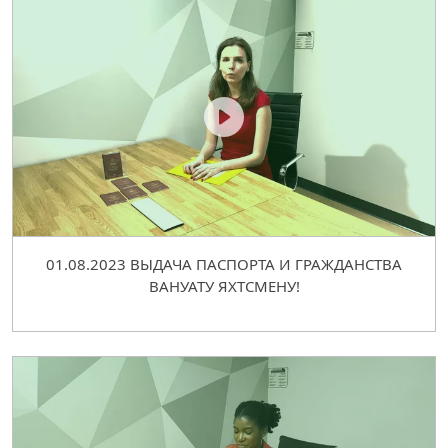
01.08.2023 ВЫДАЧА ПАСПОРТА И ГРАЖДАНСТВА
ВАНУАТУ ЯХТСМЕНУ!