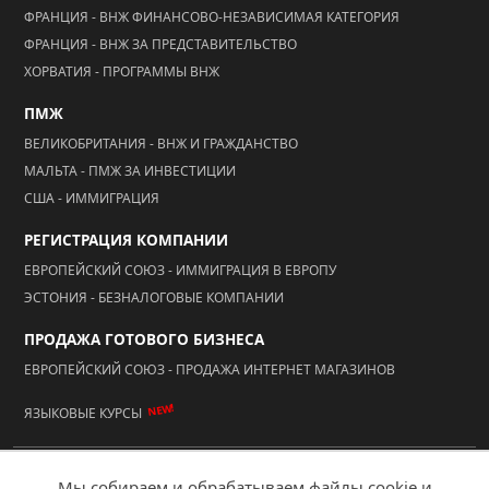
ФРАНЦИЯ - ВНЖ ФИНАНСОВО-НЕЗАВИСИМАЯ КАТЕГОРИЯ
ФРАНЦИЯ - ВНЖ ЗА ПРЕДСТАВИТЕЛЬСТВО
ХОРВАТИЯ - ПРОГРАММЫ ВНЖ
ПМЖ
ВЕЛИКОБРИТАНИЯ - ВНЖ И ГРАЖДАНСТВО
МАЛЬТА - ПМЖ ЗА ИНВЕСТИЦИИ
США - ИММИГРАЦИЯ
РЕГИСТРАЦИЯ КОМПАНИИ
ЕВРОПЕЙСКИЙ СОЮЗ - ИММИГРАЦИЯ В ЕВРОПУ
ЭСТОНИЯ - БЕЗНАЛОГОВЫЕ КОМПАНИИ
ПРОДАЖА ГОТОВОГО БИЗНЕСА
ЕВРОПЕЙСКИЙ СОЮЗ - ПРОДАЖА ИНТЕРНЕТ МАГАЗИНОВ
NEW!
ЯЗЫКОВЫЕ КУРСЫ
© 2026 ООО "АААА Адвисер"
Мы собираем и обрабатываем файлы cookie и