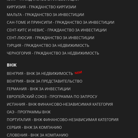
КИРГИЗИЯ - ГРАЖДАНСТВО КИРГИЗИИ
МАЛЬТА - ГРАЖДАНСТВО ЗА ИНВЕСТИЦИИ
САН-ТОМЕ И ПРИНСИПИ - ГРАЖДАНСТВО ЗА ИНВЕСТИЦИИ
СЕНТ-КИТС И НЕВИС - ГРАЖДАНСТВО ЗА ИНВЕСТИЦИИ
СЕНТ-ЛЮСИЯ - ГРАЖДАНСТВО ЗА ИНВЕСТИЦИИ
ТУРЦИЯ - ГРАЖДАНСТВО ЗА НЕДВИЖИМОСТЬ
ЧЕРНОГОРИЯ - ГРАЖДАНСТВО ЗА НЕДВИЖИМОСТЬ
ВНЖ
NEW!
ВЕНГРИЯ - ВНЖ ЗА НЕДВИЖИМОСТЬ
ВЕНГРИЯ - ВНЖ ЗА ПРЕДСТАВИТЕЛЬСТВО
ГЕРМАНИЯ - ВНЖ ЗА ИНВЕСТИЦИИ
ЕВРОПЕЙСКИЙ СОЮЗ - ПРОГРАММА ПО ЗАПРОСУ
ИСПАНИЯ - ВНЖ ФИНАНСОВО-НЕЗАВИСИМАЯ КАТЕГОРИЯ
ОАЭ - ПРОГРАММЫ ВНЖ
ПОРТУГАЛИЯ - ВНЖ ФИНАНСОВО-НЕЗАВИСИМАЯ КАТЕГОРИЯ
СЕРБИЯ - ВНЖ ЗА КОМПАНИЮ
СЛОВЕНИЯ - ВНЖ ЗА КОМПАНИЮ