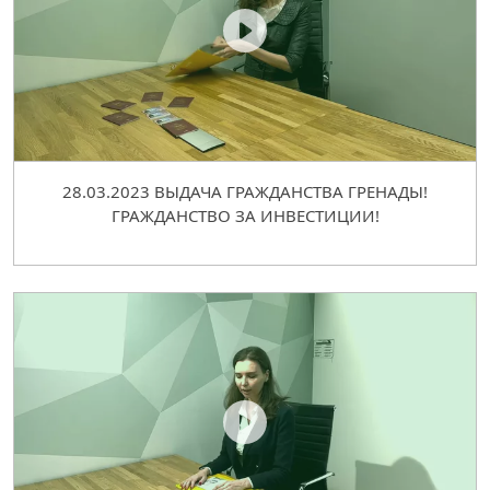
28.03.2023 ВЫДАЧА ГРАЖДАНСТВА ГРЕНАДЫ!
ГРАЖДАНСТВО ЗА ИНВЕСТИЦИИ!