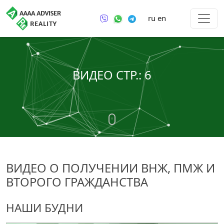
ru
en
ВИДЕО СТР.: 6
ВИДЕО О ПОЛУЧЕНИИ ВНЖ, ПМЖ И
ВТОРОГО ГРАЖДАНСТВА
НАШИ БУДНИ