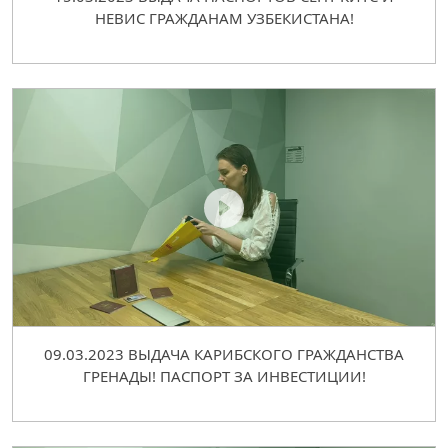
НЕВИС ГРАЖДАНАМ УЗБЕКИСТАНА!
09.03.2023 ВЫДАЧА КАРИБСКОГО ГРАЖДАНСТВА
ГРЕНАДЫ! ПАСПОРТ ЗА ИНВЕСТИЦИИ!