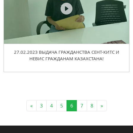
27.02.2023 ВЫДАЧА ГРАЖДАНСТВА СЕНТ-КИТС И
НЕВИС ГРАЖДАНАМ КАЗАХСТАНА!
«
3
4
5
6
7
8
»