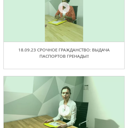
18.09.23 СРОЧНОЕ ГРАЖДАНСТВО: ВЫДАЧА
ПАСПОРТОВ ГРЕНАДЫ!!