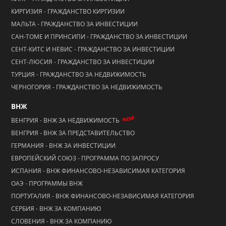
КИРГИЗИЯ - ГРАЖДАНСТВО КИРГИЗИИ
МАЛЬТА - ГРАЖДАНСТВО ЗА ИНВЕСТИЦИИ
САН-ТОМЕ И ПРИНСИПИ - ГРАЖДАНСТВО ЗА ИНВЕСТИЦИИ
СЕНТ-КИТС И НЕВИС - ГРАЖДАНСТВО ЗА ИНВЕСТИЦИИ
СЕНТ-ЛЮСИЯ - ГРАЖДАНСТВО ЗА ИНВЕСТИЦИИ
ТУРЦИЯ - ГРАЖДАНСТВО ЗА НЕДВИЖИМОСТЬ
ЧЕРНОГОРИЯ - ГРАЖДАНСТВО ЗА НЕДВИЖИМОСТЬ
ВНЖ
NEW!
ВЕНГРИЯ - ВНЖ ЗА НЕДВИЖИМОСТЬ
ВЕНГРИЯ - ВНЖ ЗА ПРЕДСТАВИТЕЛЬСТВО
ГЕРМАНИЯ - ВНЖ ЗА ИНВЕСТИЦИИ
ЕВРОПЕЙСКИЙ СОЮЗ - ПРОГРАММА ПО ЗАПРОСУ
ИСПАНИЯ - ВНЖ ФИНАНСОВО-НЕЗАВИСИМАЯ КАТЕГОРИЯ
ОАЭ - ПРОГРАММЫ ВНЖ
ПОРТУГАЛИЯ - ВНЖ ФИНАНСОВО-НЕЗАВИСИМАЯ КАТЕГОРИЯ
СЕРБИЯ - ВНЖ ЗА КОМПАНИЮ
СЛОВЕНИЯ - ВНЖ ЗА КОМПАНИЮ