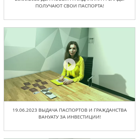
ПОЛУЧАЮТ СВОИ ПАСПОРТА!
19.06.2023 ВЫДАЧА ПАСПОРТОВ И ГРАЖДАНСТВА
ВАНУАТУ ЗА ИНВЕСТИЦИИ!