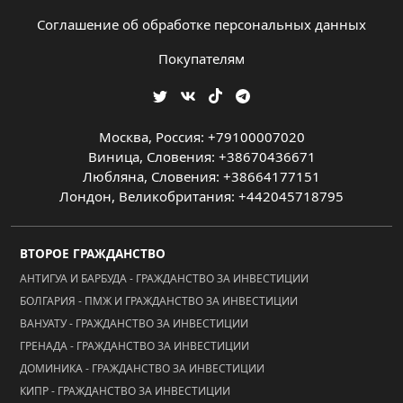
Соглашение об обработке персональных данных
Покупателям
Москва, Россия: +79100007020
Виница, Словения: +38670436671
Любляна, Словения: +38664177151
Лондон, Великобритания: +442045718795
ВТОРОЕ ГРАЖДАНСТВО
АНТИГУА И БАРБУДА - ГРАЖДАНСТВО ЗА ИНВЕСТИЦИИ
БОЛГАРИЯ - ПМЖ И ГРАЖДАНСТВО ЗА ИНВЕСТИЦИИ
ВАНУАТУ - ГРАЖДАНСТВО ЗА ИНВЕСТИЦИИ
ГРЕНАДА - ГРАЖДАНСТВО ЗА ИНВЕСТИЦИИ
ДОМИНИКА - ГРАЖДАНСТВО ЗА ИНВЕСТИЦИИ
КИПР - ГРАЖДАНСТВО ЗА ИНВЕСТИЦИИ