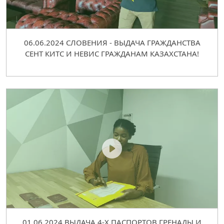
06.06.2024 СЛОВЕНИЯ - ВЫДАЧА ГРАЖДАНСТВА
СЕНТ КИТС И НЕВИС ГРАЖДАНАМ КАЗАХСТАНА!
01.06.2024 ВЫДАЧА 4-Х ПАСПОРТОВ ГРЕНАДЫ И