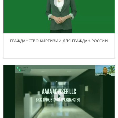
ГРАЖДАНСТВО КИРГИЗИИ ДЛЯ ГРАЖДАН РОССИИ