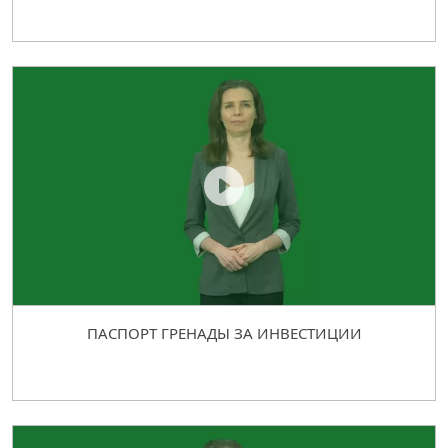
ПАСПОРТ ГРЕНАДЫ ЗА ИНВЕСТИЦИИ