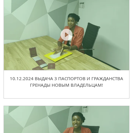
10.12.2024 ВЫДАЧА 3 ПАСПОРТОВ И ГРАЖДАНСТВА
ГРЕНАДЫ НОВЫМ ВЛАДЕЛЬЦАМ!