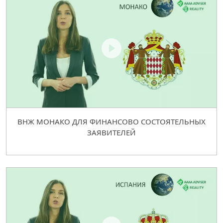
ВНЖ МОНАКО ДЛЯ ФИНАНСОВО СОСТОЯТЕЛЬНЫХ
ЗАЯВИТЕЛЕЙ