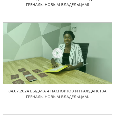
ГРЕНАДЫ НОВЫМ ВЛАДЕЛЬЦАМ!
04.07.2024 ВЫДАЧА 4 ПАСПОРТОВ И ГРАЖДАНСТВА
ГРЕНАДЫ НОВЫМ ВЛАДЕЛЬЦАМ.