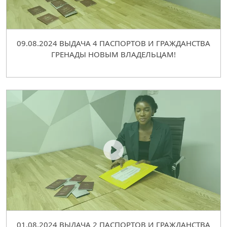
09.08.2024 ВЫДАЧА 4 ПАСПОРТОВ И ГРАЖДАНСТВА
ГРЕНАДЫ НОВЫМ ВЛАДЕЛЬЦАМ!
01.08.2024 ВЫДАЧА 2 ПАСПОРТОВ И ГРАЖДАНСТВА