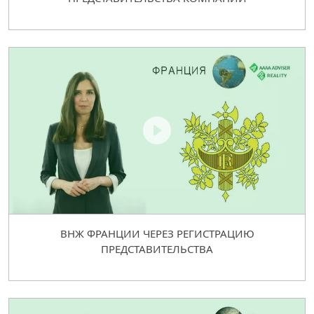
ВНЖ ФРАНЦИИ ЧЕРЕЗ РЕГИСТРАЦИЮ
ПРЕДСТАВИТЕЛЬСТВА