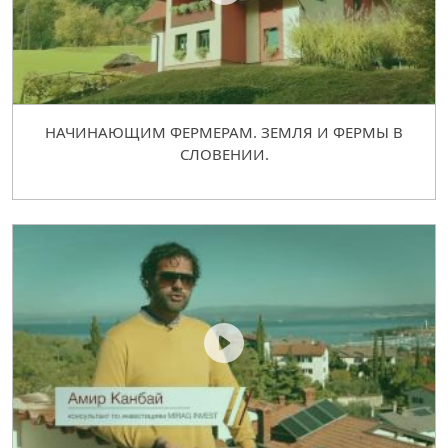
НАЧИНАЮЩИМ ФЕРМЕРАМ. ЗЕМЛЯ И ФЕРМЫ В
СЛОВЕНИИ.