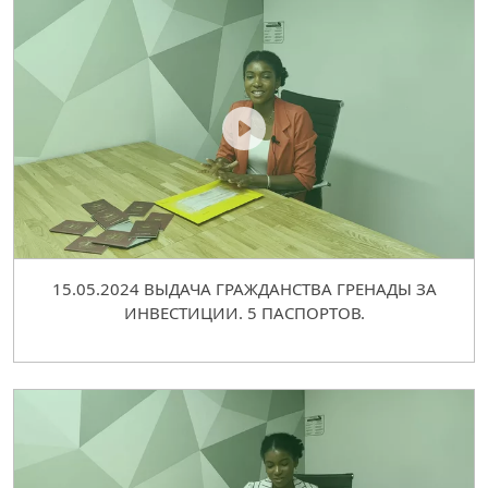
15.05.2024 ВЫДАЧА ГРАЖДАНСТВА ГРЕНАДЫ ЗА
ИНВЕСТИЦИИ. 5 ПАСПОРТОВ.