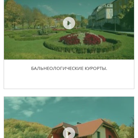
БАЛЬНЕОЛОГИЧЕСКИЕ КУРОРТЫ.