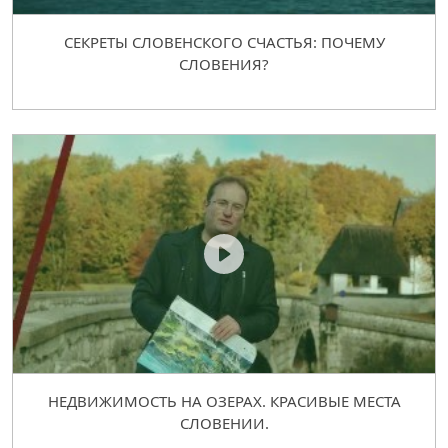
СЕКРЕТЫ СЛОВЕНСКОГО СЧАСТЬЯ: ПОЧЕМУ
СЛОВЕНИЯ?
НЕДВИЖИМОСТЬ НА ОЗЕРАХ. КРАСИВЫЕ МЕСТА
СЛОВЕНИИ.