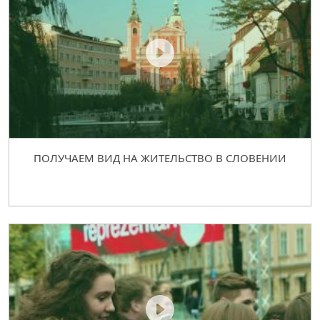
ПОЛУЧАЕМ ВИД НА ЖИТЕЛЬСТВО В СЛОВЕНИИ