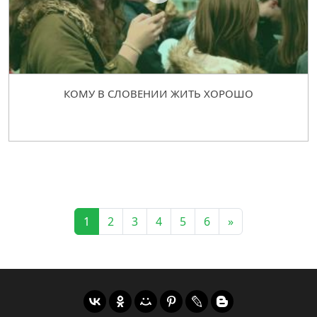
КОМУ В СЛОВЕНИИ ЖИТЬ ХОРОШО
1
2
3
4
5
6
»