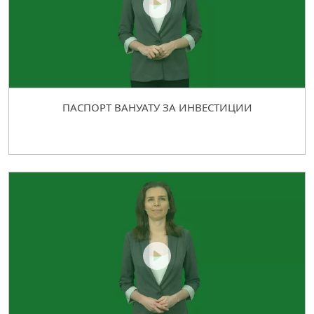
ПАСПОРТ ВАНУАТУ ЗА ИНВЕСТИЦИИ