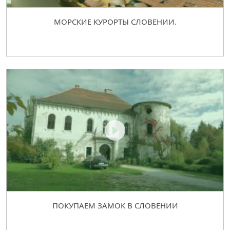
МОРСКИЕ КУРОРТЫ СЛОВЕНИИ.
ПОКУПАЕМ ЗАМОК В СЛОВЕНИИ