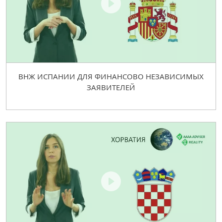
ВНЖ ИСПАНИИ ДЛЯ ФИНАНСОВО НЕЗАВИСИМЫХ
ЗАЯВИТЕЛЕЙ