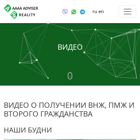
ru
en
ВИДЕО
ВИДЕО О ПОЛУЧЕНИИ ВНЖ, ПМЖ И
ВТОРОГО ГРАЖДАНСТВА
НАШИ БУДНИ