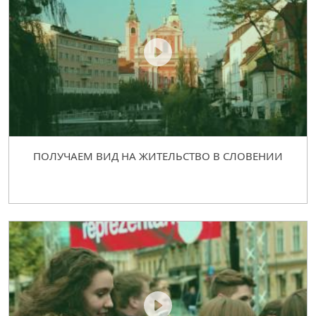
ПОЛУЧАЕМ ВИД НА ЖИТЕЛЬСТВО В СЛОВЕНИИ