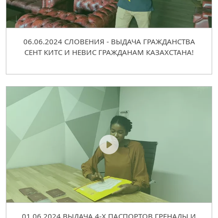
06.06.2024 СЛОВЕНИЯ - ВЫДАЧА ГРАЖДАНСТВА
СЕНТ КИТС И НЕВИС ГРАЖДАНАМ КАЗАХСТАНА!
01.06.2024 ВЫДАЧА 4-Х ПАСПОРТОВ ГРЕНАДЫ И