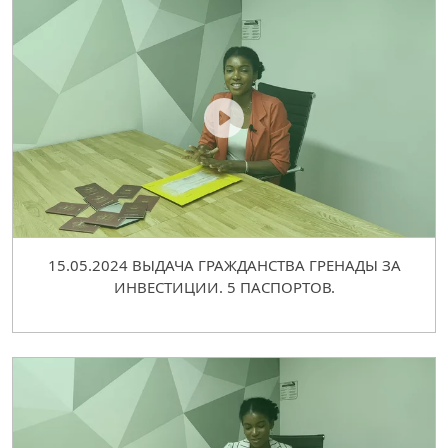
15.05.2024 ВЫДАЧА ГРАЖДАНСТВА ГРЕНАДЫ ЗА
ИНВЕСТИЦИИ. 5 ПАСПОРТОВ.