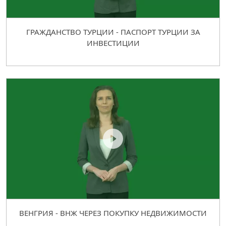
ГРАЖДАНСТВО ТУРЦИИ - ПАСПОРТ ТУРЦИИ ЗА
ИНВЕСТИЦИИ
ВЕНГРИЯ - ВНЖ ЧЕРЕЗ ПОКУПКУ НЕДВИЖИМОСТИ