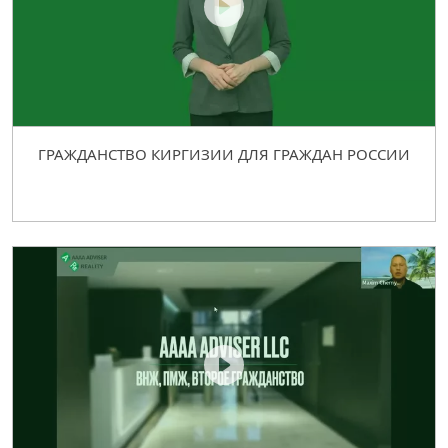
ГРАЖДАНСТВО КИРГИЗИИ ДЛЯ ГРАЖДАН РОССИИ