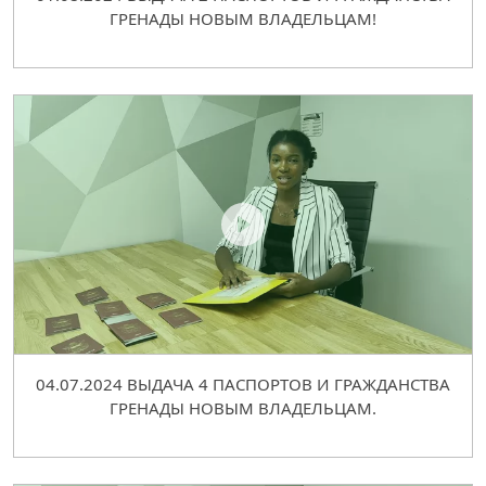
ГРЕНАДЫ НОВЫМ ВЛАДЕЛЬЦАМ!
04.07.2024 ВЫДАЧА 4 ПАСПОРТОВ И ГРАЖДАНСТВА
ГРЕНАДЫ НОВЫМ ВЛАДЕЛЬЦАМ.