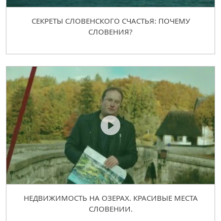
СЕКРЕТЫ СЛОВЕНСКОГО СЧАСТЬЯ: ПОЧЕМУ
СЛОВЕНИЯ?
НЕДВИЖИМОСТЬ НА ОЗЕРАХ. КРАСИВЫЕ МЕСТА
СЛОВЕНИИ.