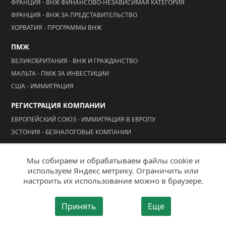
ФРАНЦИЯ - ВНЖ ФИНАНСОВО-НЕЗАВИСИМАЯ КАТЕГОРИЯ
ФРАНЦИЯ - ВНЖ ЗА ПРЕДСТАВИТЕЛЬСТВО
ХОРВАТИЯ - ПРОГРАММЫ ВНЖ
ПМЖ
ВЕЛИКОБРИТАНИЯ - ВНЖ И ГРАЖДАНСТВО
МАЛЬТА - ПМЖ ЗА ИНВЕСТИЦИИ
США - ИММИГРАЦИЯ
РЕГИСТРАЦИЯ КОМПАНИИ
ЕВРОПЕЙСКИЙ СОЮЗ - ИММИГРАЦИЯ В ЕВРОПУ
ЭСТОНИЯ - БЕЗНАЛОГОВЫЕ КОМПАНИИ
ПРОДАЖА ГОТОВОГО БИЗНЕСА
Мы собираем и обрабатываем файлы cookie и
ЕВРОПЕЙСКИЙ СОЮЗ - ПРОДАЖА ИНТЕРНЕТ МАГАЗИНОВ
используем Яндекс метрику. Ограничить или
настроить их использование можно в браузере.
NEW!
ЯЗЫКОВЫЕ КУРСЫ
Принять
Еще
© 2026 ООО "АААА Адвисер"