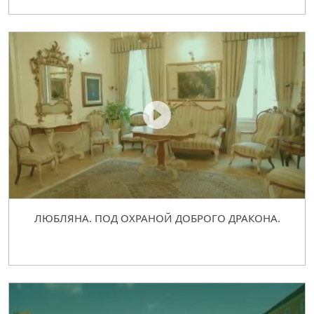
ЛЮБЛЯНА. ПОД ОХРАНОЙ ДОБРОГО ДРАКОНА.