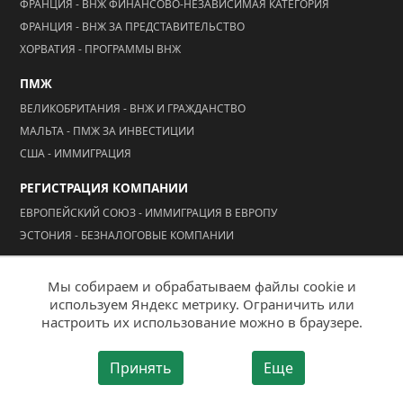
ФРАНЦИЯ - ВНЖ ФИНАНСОВО-НЕЗАВИСИМАЯ КАТЕГОРИЯ
ФРАНЦИЯ - ВНЖ ЗА ПРЕДСТАВИТЕЛЬСТВО
ХОРВАТИЯ - ПРОГРАММЫ ВНЖ
ПМЖ
ВЕЛИКОБРИТАНИЯ - ВНЖ И ГРАЖДАНСТВО
МАЛЬТА - ПМЖ ЗА ИНВЕСТИЦИИ
США - ИММИГРАЦИЯ
РЕГИСТРАЦИЯ КОМПАНИИ
ЕВРОПЕЙСКИЙ СОЮЗ - ИММИГРАЦИЯ В ЕВРОПУ
ЭСТОНИЯ - БЕЗНАЛОГОВЫЕ КОМПАНИИ
ПРОДАЖА ГОТОВОГО БИЗНЕСА
Мы собираем и обрабатываем файлы cookie и
ЕВРОПЕЙСКИЙ СОЮЗ - ПРОДАЖА ИНТЕРНЕТ МАГАЗИНОВ
используем Яндекс метрику. Ограничить или
настроить их использование можно в браузере.
NEW!
ЯЗЫКОВЫЕ КУРСЫ
Принять
Еще
© 2026 ООО "АААА Адвисер"