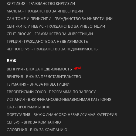
КИРГИЗИЯ - ГРАЖДАНСТВО КИРГИЗИИ
МАЛЬТА - ГРАЖДАНСТВО ЗА ИНВЕСТИЦИИ
САН-ТОМЕ И ПРИНСИПИ - ГРАЖДАНСТВО ЗА ИНВЕСТИЦИИ
СЕНТ-КИТС И НЕВИС - ГРАЖДАНСТВО ЗА ИНВЕСТИЦИИ
СЕНТ-ЛЮСИЯ - ГРАЖДАНСТВО ЗА ИНВЕСТИЦИИ
ТУРЦИЯ - ГРАЖДАНСТВО ЗА НЕДВИЖИМОСТЬ
ЧЕРНОГОРИЯ - ГРАЖДАНСТВО ЗА НЕДВИЖИМОСТЬ
ВНЖ
NEW!
ВЕНГРИЯ - ВНЖ ЗА НЕДВИЖИМОСТЬ
ВЕНГРИЯ - ВНЖ ЗА ПРЕДСТАВИТЕЛЬСТВО
ГЕРМАНИЯ - ВНЖ ЗА ИНВЕСТИЦИИ
ЕВРОПЕЙСКИЙ СОЮЗ - ПРОГРАММА ПО ЗАПРОСУ
ИСПАНИЯ - ВНЖ ФИНАНСОВО-НЕЗАВИСИМАЯ КАТЕГОРИЯ
ОАЭ - ПРОГРАММЫ ВНЖ
ПОРТУГАЛИЯ - ВНЖ ФИНАНСОВО-НЕЗАВИСИМАЯ КАТЕГОРИЯ
СЕРБИЯ - ВНЖ ЗА КОМПАНИЮ
СЛОВЕНИЯ - ВНЖ ЗА КОМПАНИЮ