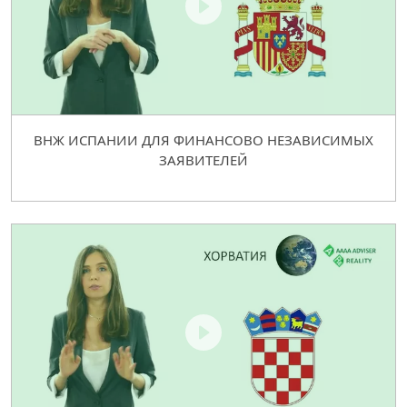
ВНЖ ИСПАНИИ ДЛЯ ФИНАНСОВО НЕЗАВИСИМЫХ
ЗАЯВИТЕЛЕЙ