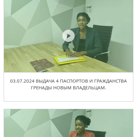
03.07.2024 ВЫДАЧА 4 ПАСПОРТОВ И ГРАЖДАНСТВА
ГРЕНАДЫ НОВЫМ ВЛАДЕЛЬЦАМ.