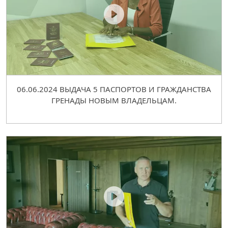
06.06.2024 ВЫДАЧА 5 ПАСПОРТОВ И ГРАЖДАНСТВА
ГРЕНАДЫ НОВЫМ ВЛАДЕЛЬЦАМ.