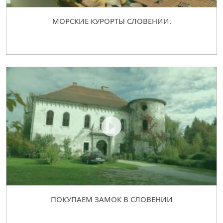
МОРСКИЕ КУРОРТЫ СЛОВЕНИИ.
ПОКУПАЕМ ЗАМОК В СЛОВЕНИИ