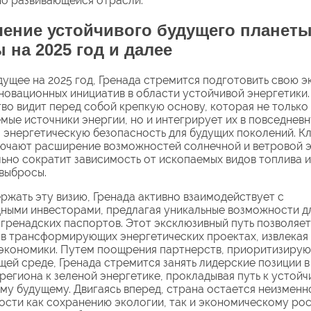
о развивающейся отрасли.
ение устойчивого будущего планеты
 на 2025 год и далее
дущее на 2025 год, Гренада стремится подготовить свою э
овационных инициатив в области устойчивой энергетики.
во видит перед собой крепкую основу, которая не только
мые источники энергии, но и интегрирует их в повседневн
 энергетическую безопасность для будущих поколений. К
ючают расширение возможностей солнечной и ветровой э
льно сократит зависимость от ископаемых видов топлива и
выбросы.
ржать эту визию, Гренада активно взаимодействует с
ыми инвесторами, предлагая уникальные возможности д
гренадских паспортов. Этот эксклюзивный путь позволяе
 в трансформирующих энергетических проектах, извлекая 
экономики. Путем поощрения партнерств, приоритизирую
ей среде, Гренада стремится занять лидерские позиции в
региона к зеленой энергетике, прокладывая путь к устойч
му будущему. Двигаясь вперед, страна остается неизменн
сти как сохранению экологии, так и экономическому рос