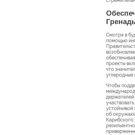
стремительн
Обеспеч
Гренады
Смотря в бу
помощью инн
Правительст
возобновляе
обеспечивая
проекты вкл
что значите
углеродные 
Чтобы подде
международн
держателей 
участвовать
устойчивой 
об окружающ
Карибского 
резильентно
приверженно