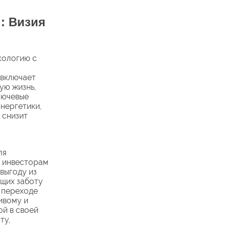
: Визия
кологию с
 включает
ую жизнь,
лючевые
нергетики,
 снизит
ля
т инвесторам
выгоду из
щих заботу
 переходе
ивому и
ой в своей
ту,