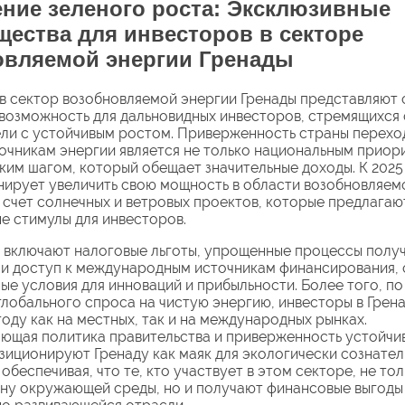
ние зеленого роста: Эксклюзивные
ества для инвесторов в секторе
овляемой энергии Гренады
в сектор возобновляемой энергии Гренады представляют
возможность для дальновидных инвесторов, стремящихся 
ли с устойчивым ростом. Приверженность страны перехо
очникам энергии является не только национальным приори
ким шагом, который обещает значительные доходы. К 2025
нирует увеличить свою мощность в области возобновляем
 счет солнечных и ветровых проектов, которые предлагаю
е стимулы для инвесторов.
 включают налоговые льготы, упрощенные процессы полу
и доступ к международным источникам финансирования, 
ые условия для инноваций и прибыльности. Более того, по
глобального спроса на чистую энергию, инвесторы в Грен
году как на местных, так и на международных рынках.
ющая политика правительства и приверженность устойчи
зиционируют Гренаду как маяк для экологически сознател
обеспечивая, что те, кто участвует в этом секторе, не то
ану окружающей среды, но и получают финансовые выгоды