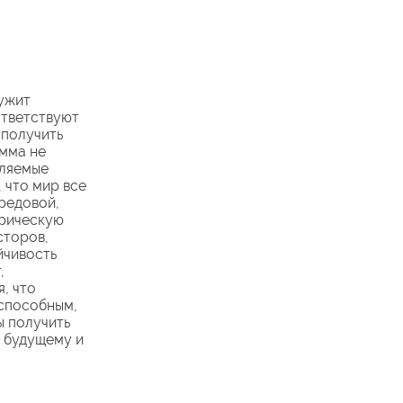
лужит
ответствуют
 получить
мма не
вляемые
 что мир все
редовой,
трическую
сторов,
йчивость
,
, что
еспособным,
ы получить
 будущему и