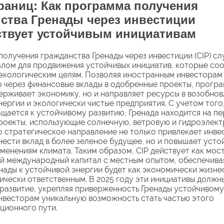
раниц: Как программа получения
ства Гренады через инвестиции
ствует устойчивым инициативам
олучения гражданства Гренады через инвестиции (CIP) с
лом для продвижения устойчивых инициатив, которые со
экологическим целям. Позволяя иностранным инвесторам
 через финансовые вклады в одобренные проекты, програ
ерживает экономику, но и направляет ресурсы в возобно
нергии и экологически чистые предприятия. С учетом того,
щается к устойчивому развитию, Гренада находится на пе
роекты, использующие солнечную, ветровую и гидроэлек
о стратегическое направление не только привлекает инве
ести вклад в более зеленое будущее, но и повышает усто
зменениям климата. Таким образом, CIP действует как мост
 международный капитал с местным опытом, обеспечивая
нады к устойчивой энергии будет как экономически жизн
гически ответственным. В 2025 году эти инициативы должн
развитие, укрепляя приверженность Гренады устойчивому
нвесторам уникальную возможность стать частью этого
ционного пути.