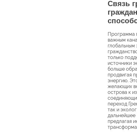
Связь г
граждан
способ
Программа п
важным кана
глобальным 
гражданство
только подд
источники э
больше обра
продвигая п
энергию. Эт
желающих вн
острова к и
соединяющий
переход Гре
так и эколо
дальнейшее 
предлагая и
трансформа