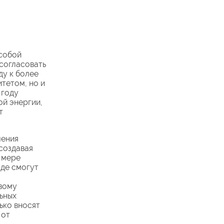
 собой
согласовать
ду к более
тетом, но и
 году
ой энергии,
т
чения
создавая
 мере
аде смогут
вому
ьных
лько вносят
 от