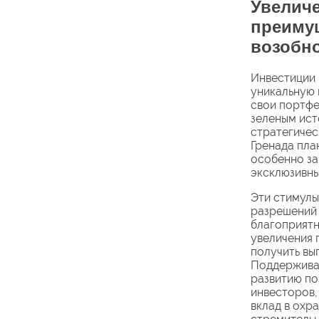
Увеличе
преимущ
возобн
Инвестиции 
уникальную 
свои портфе
зеленым ист
стратегичес
Гренада пла
особенно за
эксклюзивны
Эти стимулы
разрешений 
благоприятн
увеличения 
получить вы
Поддержива
развитию по
инвесторов, 
вклад в охр