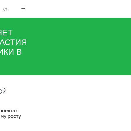
☰
en
ЯЕТ
АСТИЯ
ИКИ В
ОЙ
проектах
ому росту