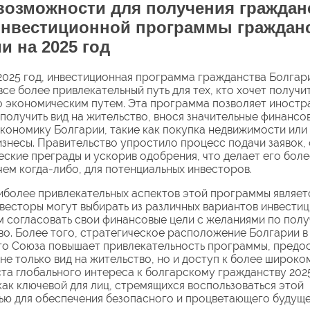
озможности для получения граждан
инвестиционной программы граждан
и на 2025 год
2025 год, инвестиционная программа гражданства Болгар
все более привлекательный путь для тех, кто хочет получи
 экономическим путем. Эта программа позволяет иност
получить вид на жительство, внося значительные финансо
экономику Болгарии, такие как покупка недвижимости или
изнесы. Правительство упростило процесс подачи заявок,
ские преграды и ускорив одобрения, что делает его боле
чем когда-либо, для потенциальных инвесторов.
иболее привлекательных аспектов этой программы являет
нвесторы могут выбирать из различных вариантов инвестиц
м согласовать свои финансовые цели с желаниями по пол
во. Более того, стратегическое расположение Болгарии в
о Союза повышает привлекательность программы, предо
не только вид на жительство, но и доступ к более широко
та глобального интереса к болгарскому гражданству 202
как ключевой для лиц, стремящихся воспользоваться этой
ю для обеспечения безопасного и процветающего будуще