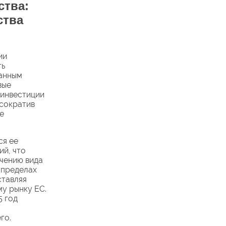
ства:
ства
ии
ть
ранным
вые
 инвестиции
 сократив
е
ся ее
ий, что
учению вида
 пределах
ставляя
му рынку ЕС.
5 год
го.