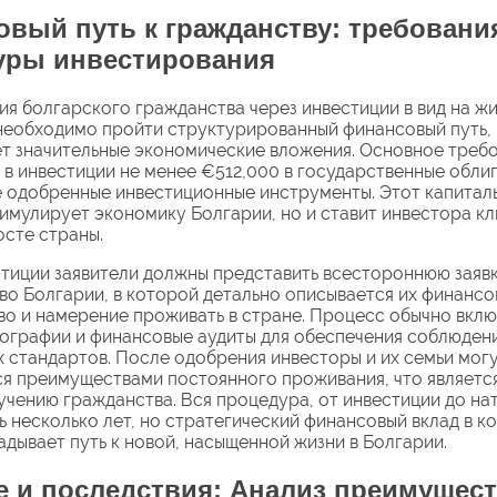
вый путь к гражданству: требовани
уры инвестирования
ия болгарского гражданства через инвестиции в вид на жи
необходимо пройти структурированный финансовый путь,
т значительные экономические вложения. Основное треб
 в инвестиции не менее €512,000 в государственные обли
 одобренные инвестиционные инструменты. Этот капитал
тимулирует экономику Болгарии, но и ставит инвестора к
осте страны.
тиции заявители должны представить всестороннюю заявк
во Болгарии, в которой детально описывается их финансо
во и намерение проживать в стране. Процесс обычно вклю
ографии и финансовые аудиты для обеспечения соблюден
 стандартов. После одобрения инвесторы и их семьи мог
я преимуществами постоянного проживания, что являетс
учению гражданства. Вся процедура, от инвестиции до на
ь несколько лет, но стратегический финансовый вклад в к
адывает путь к новой, насыщенной жизни в Болгарии.
 и последствия: Анализ преимущест