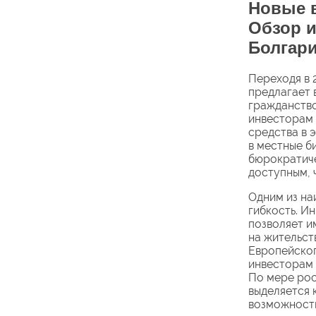
Новые в
Обзор 
Болгари
Переходя в 
предлагает 
гражданство
инвесторам 
средства в 
в местные б
бюрократиче
доступным, 
Одним из на
гибкость. И
позволяет и
на жительст
Европейског
инвесторам 
По мере рос
выделяется 
возможность