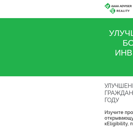
УЛУЧ
Б
ИНВ
УЛУЧШЕН
ГРАЖДАН
ГОДУ
Изучите про
открывающую
кEligibilit