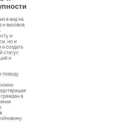
упности
и в вид на
 и вызовов.
ь
сту и
ы, но и
 и создать
й статус
ций и
о поводу
-
должно
редотвращая
 граждан в
чения
.
в
тойчивому