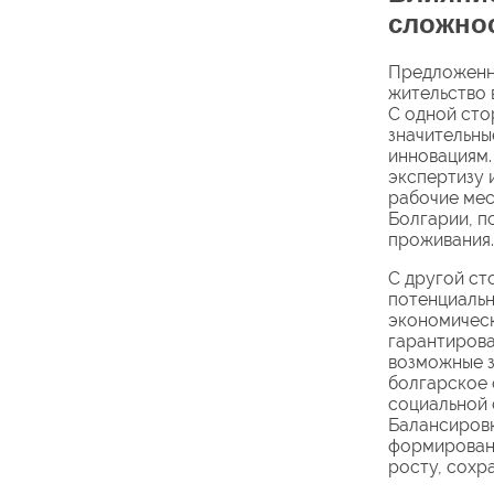
сложно
Предложенно
жительство 
С одной сто
значительны
инновациям.
экспертизу 
рабочие мес
Болгарии, п
проживания.
С другой ст
потенциальн
экономическ
гарантирова
возможные з
болгарское 
социальной 
Балансировк
формировани
росту, сохр