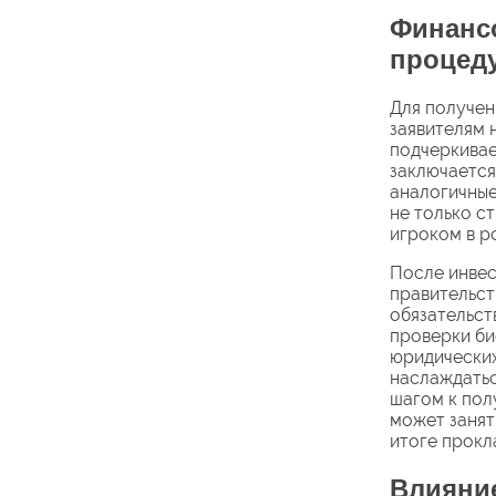
Финансо
процед
Для получен
заявителям 
подчеркивае
заключается
аналогичные
не только с
игроком в р
После инвес
правительст
обязательст
проверки би
юридических
наслаждатьс
шагом к пол
может занят
итоге прокл
Влияние