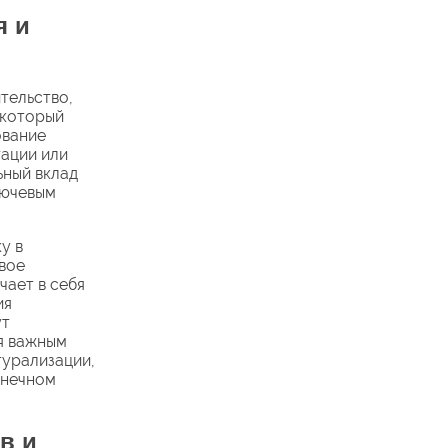
я и
тельство,
 который
ование
гации или
ьный вклад
лючевым
у в
вое
чает в себя
ия
ут
я важным
турализации,
онечном
в и