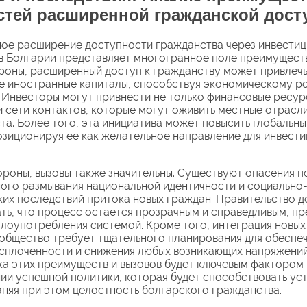
стей расширенной гражданской дост
е расширение доступности гражданства через инвестици
в Болгарии представляет многогранное поле преимуществ
роны, расширенный доступ к гражданству может привлеч
е иностранные капиталы, способствуя экономическому ро
 Инвесторы могут привнести не только финансовые ресурс
и сети контактов, которые могут оживить местные отрасли
та. Более того, эта инициатива может повысить глобальны
озиционируя ее как желательное направление для инвести
ороны, вызовы также значительны. Существуют опасения п
ого размывания национальной идентичности и социально
их последствий притока новых граждан. Правительство 
ть, что процесс остается прозрачным и справедливым, п
лоупотребления системой. Кроме того, интеграция новых
общество требует тщательного планирования для обеспе
сплоченности и снижения любых возникающих напряжений
а этих преимуществ и вызовов будет ключевым фактором 
и успешной политики, которая будет способствовать ус
аняя при этом целостность болгарского гражданства.